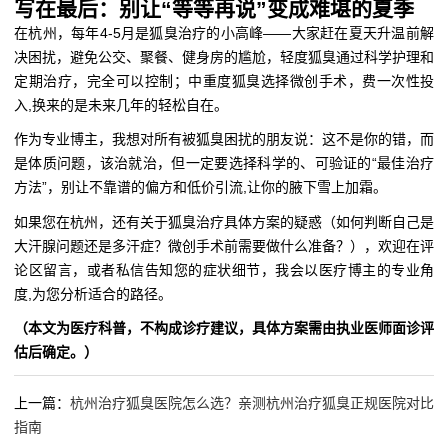
写在最后：别让“等等再说”变成难堪的夏季
在杭州，每年4-5月是狐臭治疗的小高峰——大家赶在夏天升温前解
决困扰，避免公交、聚餐、健身房的尴尬，轻度狐臭通过科学护理和
定期治疗，完全可以控制；中重度狐臭选择微创手术，费一次性投
入,换来的是未来几年的轻松自在。
作为专业博主，我想对所有被狐臭困扰的朋友说：这不是你的错，而
是体质问题，该治就治，但一定要选择科学的、可验证的“最佳治疗
方法”，别让不靠谱的偏方和低价引流,让你的腋下雪上加霜。
如果您在杭州，还有关于狐臭治疗具体方案的疑惑（如何判断自己是
大汗腺问题还是多汗症？微创手术前需要做什么准备？），欢迎在评
论区留言，或者私信告知您的症状细节，我会以医疗博主的专业角
度,为您分析适合的路径。
（本文为医疗科普，不构成诊疗建议，具体方案需由执业医师面诊评
估后确定。）
上一篇：
杭州治疗狐臭医院怎么选？亲测杭州治疗狐臭正规医院对比
指南