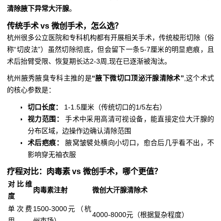
清除腋下异常大汗腺
。
传统手术 vs 微创手术，怎么选？
杭州很多公立医院和专科机构都有开展相关手术，传统梭形切除（俗
称“切皮法”）虽然切除彻底，但会留下一条5-7厘米的明显疤痕，且
术后抬臂受限、恢复期长达2-3周,现在已逐渐被淘汰。
杭州腋秀腋臭专科主推的是
“腋下微切口顶泌汗腺清除术”
,这个术式
的核心参数是：
切口长度：
1-1.5厘米（传统切口的1/5左右）
视力范围：
手术中采用高清可视设备，能直接定位大汗腺的
分布区域，边操作边确认清除范围
术后疤痕：
腋窝皱襞处横向小切口，愈合后几乎看不出，不
影响穿无袖衣服
疗程对比：肉毒素 vs 微创手术，哪个更值？
对比维
肉毒素注射
微创大汗腺清除术
度
单次费
1500-3000元（杭
4000-8000元（根据复杂程度）
用
州市场）