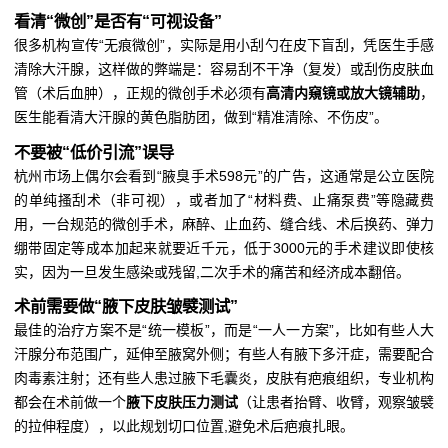
看清“微创”是否有“可视设备”
很多机构宣传“无痕微创”，实际是用小刮勺在皮下盲刮，凭医生手感
清除大汗腺，这样做的弊端是：容易刮不干净（复发）或刮伤皮肤血
管（术后血肿），正规的微创手术必须有
高清内窺镜或放大镜辅助
，
医生能看清大汗腺的黄色脂肪团，做到“精准清除、不伤皮”。
不要被“低价引流”误导
杭州市场上偶尔会看到“腋臭手术598元”的广告，这通常是公立医院
的单纯搔刮术（非可视），或者加了“材料费、止痛泵费”等隐藏费
用，一台规范的微创手术，麻醉、止血药、缝合线、术后换药、弹力
绷带固定等成本加起来就要近千元，低于3000元的手术建议即使核
实，因为一旦发生感染或残留,二次手术的痛苦和经济成本翻倍。
术前需要做“腋下皮肤皱襞测试”
最佳的治疗方案不是“统一模板”，而是“一人一方案”，比如有些人大
汗腺分布范围广，延伸至腋窝外侧；有些人有腋下多汗症，需要配合
肉毒素注射；还有些人患过腋下毛囊炎，皮肤有疤痕组织，专业机构
都会在术前做一个
腋下皮肤压力测试
（让患者抬臂、收臂，观察皱襞
的拉伸程度），以此规划切口位置,避免术后疤痕扎眼。