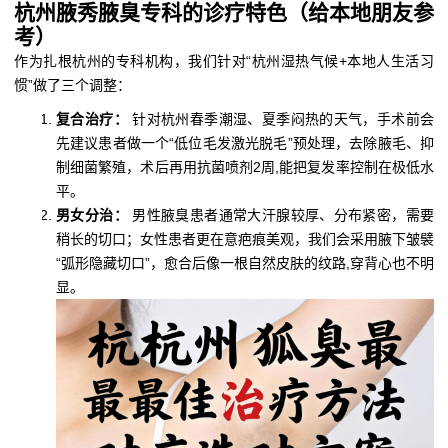
杭州腋秀腋臭专科的诊疗特色（给本地朋友参
考）
作为扎根杭州的专科机构，我们针对“杭州湿热气候+本地人生活习
惯”做了三个调整：
复合治疗：
针对杭州春季潮湿、夏季闷热的天气，手术前会
先建议患者做一个“低位毛发激光脱毛”预处理，去除腋毛、抑
制细菌繁殖，术后再用抗菌喷剂2周,能把复发率控制在极低水
平。
男女分治：
男性腋臭患者通常大汗腺较厚、分布紧密，需要
稍长的切口；女性患者更在意疤痕美观，我们会采用腋下皱襞
“弧形隐藏切口”，愈合后像一根自然皮肤的纹路,穿背心也不明
显。