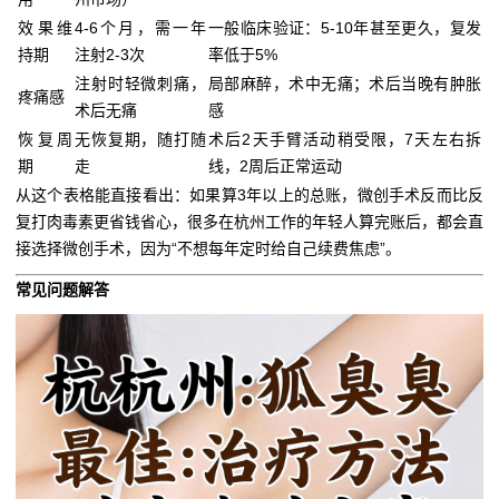
效果维
4-6个月，需一年
一般临床验证：5-10年甚至更久，复发
持期
注射2-3次
率低于5%
注射时轻微刺痛，
局部麻醉，术中无痛；术后当晚有肿胀
疼痛感
术后无痛
感
恢复周
无恢复期，随打随
术后2天手臂活动稍受限，7天左右拆
期
走
线，2周后正常运动
从这个表格能直接看出：如果算3年以上的总账，微创手术反而比反
复打肉毒素更省钱省心，很多在杭州工作的年轻人算完账后，都会直
接选择微创手术，因为“不想每年定时给自己续费焦虑”。
常见问题解答