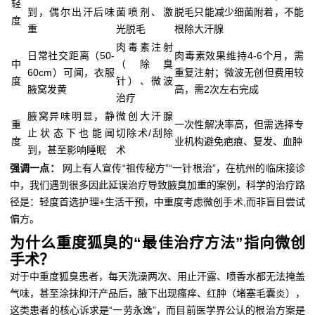
轻
到，偶尔出汗后味
菌喷剂、激
脱毛只能减少细菌附着，不能
度
重
光脱毛
根除大汗腺
肉毒素注射
日常社交距离（50-
肉毒素效果维持4-6个月，需
中
（除臭
60cm）可闻，衣服
重复注射；微波无创但费用较
度
针）、微波
腋窝发黄
高，需2次左右完成
治疗
腋窝异味明显，静
微创大汗腺
重
一次性解决率高，但需选择专
止状态下也能闻
切除术/刮除
度
业机构避免疤痕、复发、血肿
到，甚至影响睡眠
术
强调一点：
网上有人宣传“祖传秘方”“一针根治”，在杭州的临床接诊
中，我们遇到很多因此延误治疗导致腋臭加重的案例，科学的治疗路
径是：轻度首选护理+生活干预，中重度考虑微创手术,而非盲目尝试
偏方。
为什么重度狐臭的“最佳治疗方法”指向微创
手术？
对于中重度狐臭患者，每天洗澡两次、用止汗露、喷香水都无法掩盖
气味，甚至涂抹抑汗产品后，腋下出现瘙痒、红肿（堵塞毛囊炎），
这类患者的核心诉求是“一劳永逸”，而目前医学界公认的根治方案是