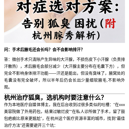
问：手术后腋毛还会长吗？会不会影响排汗？
答：微创手术只清除产生异味的大汗腺，不损伤皮下小汗腺（负责排
汗散热），术后腋毛会部分减少（大汗腺主要分布在毛囊下方），但
完全不影响身体排汗功能——汗还是能出，但没有臭味了，腋窝处的
毛囊没有完全破坏，所以半年后仍会长出少量细软腋毛,不影响外
观。
杭州治疗狐臭，选机构时要注意什么？
作为本地医疗自媒体博主，我在后台收到过很多类似的吐槽：“在xxx
美容院做了外用药包，结果过敏烂皮”“在私人诊所做了手术，留了鼓
包疤痕比原来更尴尬”，在杭州这个医疗资源丰富的城市，找到“最佳
治疗方法”还需要避开三个坑：