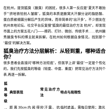
在杭州，提到狐臭（腋臭）的困扰，很多人第一反应是“夏天不敢抬
手”“挤地铁怕别人皱眉”，狐臭的本质是腋窝大汗腺分泌的脂肪酸、
蛋白质被细菌分解后产生的异味，而非简单的“出汗多”，不少朋友在
杭州本地论坛、社交平台反复搜“狐臭的最佳治疗方法 杭州”，却发现
市面上的方案五花八门——擦药、打针、微创、传统手术……杭州腋
秀腋臭专科的博主就来拆解，在杭州如何根据自身情况，找到那个
“最佳”的解决方案。
狐臭治疗方法分层解析：从轻到重，哪种适合
你？
很多患者会直接问“哪种方法彻底”，但医学上讲“最佳”一定是个性化
的，我们先按狐臭的等级（轻度、中度、重度）把常见治疗方法列个
表,再逐一拆解。
狐
臭
常见治疗方
典型表现
特点与局限性
等
法
级
距离30cm内闻得
抑汗露、抗
临时遮盖，需每日使用；激光