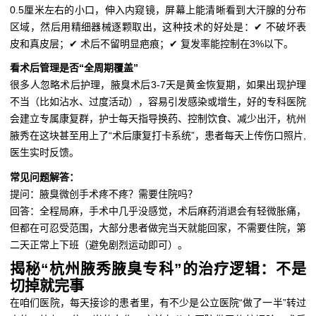
0.5厘米左右的小口，伸入内窥镜，屏幕上能清晰看到大汗腺的分布
区域，然后用精细器械逐颗取出，这种技术的好处是：✔ 不破坏表
皮和真皮层；✔ 术后不留明显疤痕；✔ 复发率能控制在3%以下。
看术后管理是否“全周期覆盖”
很多人忽略术后护理，腋臭术后3-7天是黄金恢复期，如果出现护理
不当（比如沾水、过度活动），容易引发感染或增生，好的专科医院
会建立专属康复群，护士每天指导换药、控制饮食、减少出汗，杭州
腋秀在这块甚至用上了“术后康复打卡系统”，患者每天上传伤口照片,
医生实时反馈。
常见问题解答：
提问：腋臭微创手术疼不疼？需要住院吗？
回答：全程局麻，手术中几乎没感觉，术后麻药消退会有轻微胀痛，
但都在可忍受范围，大部分患者做完当天就能回家，不需要住院，第
二天正常上下班（避免剧烈运动即可）。
揭秘“杭州腋秀腋臭专科”的治疗逻辑：不是
切掉就完事
在咱们医院，每天接诊的患者里，有不少是公立医院“做了一半”转过