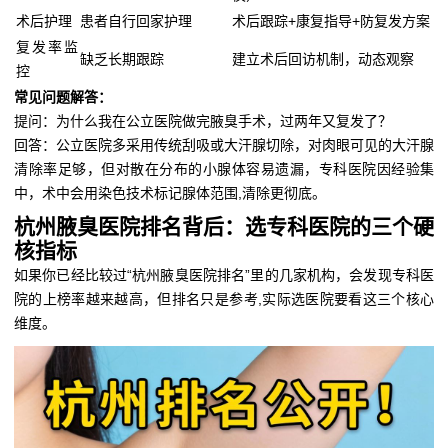
术后护理
患者自行回家护理
术后跟踪+康复指导+防复发方案
复发率监
缺乏长期跟踪
建立术后回访机制，动态观察
控
常见问题解答：
提问：为什么我在公立医院做完腋臭手术，过两年又复发了？
回答：公立医院多采用传统刮吸或大汗腺切除，对肉眼可见的大汗腺
清除率足够，但对散在分布的小腺体容易遗漏，专科医院因经验集
中，术中会用染色技术标记腺体范围,清除更彻底。
杭州腋臭医院排名背后：选专科医院的三个硬
核指标
如果你已经比较过“杭州腋臭医院排名”里的几家机构，会发现专科医
院的上榜率越来越高，但排名只是参考,实际选医院要看这三个核心
维度。