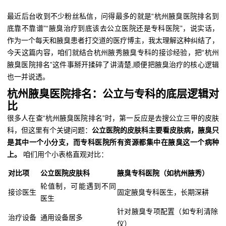
最近后台收到不少粉丝私信，问得最多的就是“杭州腋臭医院排名到
底靠不靠谱”“腋臭治疗到底该去公立医院还是专科医院”，说实话，
作为一个每天和腋臭患者打交道的医疗博主，我太理解这种纠结了，
今天这篇内容，咱们就结合杭州腋秀腋臭专科的接诊经验，把“杭州
腋臭医院排名”这件事掰开揉碎了讲清楚,顺便把腋臭治疗的核心逻辑
也一并说透。
杭州腋臭医院排名：公立与专科的底层逻辑对
比
很多人在查“杭州腋臭医院排名”时，第一反应是去搜公立三甲的皮肤
科，但这里有个关键问题：
公立医院的皮肤科主要看皮肤病，腋臭只
是其中一个小分支，而专科医院所有资源都集中在腋臭这一个病种
上。
咱们用个小表格直观对比：
对比项
公立医院皮肤科
腋臭专科医院（如杭州腋秀）
轮值制，可能遇到不同
接诊医生
固定腋臭专科医生，长期深耕
医生
针对腋臭专项配置（如专利清除
治疗设备
通用设备居多
仪）