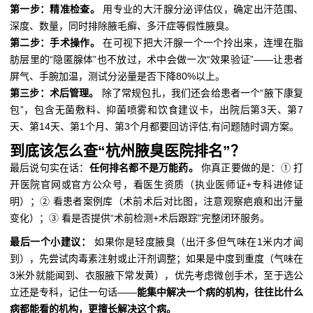
第一步：精准检查。
用专业的大汗腺分泌评估仪，确定出汗范围、
深度、数量，同时排除腋毛癣、多汗症等假性腋臭。
第二步：手术操作。
在可视下把大汗腺一个一个拎出来，连埋在脂
肪层里的“隐匿腺体”也不放过，术中会做一次“效果验证”——让患者
屏气、手腕加温，测试分泌量是否下降80%以上。
第三步：术后管理。
除了常规包扎，我们还会给患者一个“腋下康复
包”，包含无菌敷料、抑菌喷雾和饮食建议卡，出院后第3天、第7
天、第14天、第1个月、第3个月都要回访评估,有问题随时调方案。
到底该怎么查“杭州腋臭医院排名”？
最后说句实在话：
任何排名都不是万能药。
你真正要做的是：① 打
开医院官网或官方公众号，看医生资质（执业医师证+专科进修证
明）；② 看患者案例库（术前术后对比图，注意观察疤痕和出汗量
变化）；③ 看是否提供“术前检测+术后跟踪”完整闭环服务。
最后一个小建议：
如果你是轻度腋臭（出汗多但气味在1米内才闻
到），先尝试肉毒素注射或止汗剂调整；如果是中度到重度（气味在
3米外就能闻到、衣服腋下常发黄），优先考虑微创手术，至于选公
立还是专科，记住一句话——
能集中解决一个病的机构，往往比什么
病都能看的机构，更擅长解决这个病。