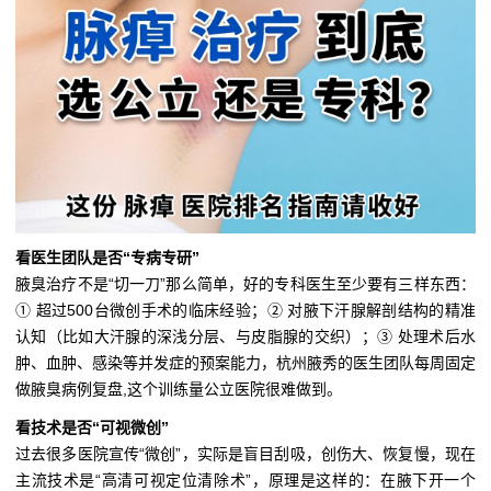
看医生团队是否“专病专研”
腋臭治疗不是“切一刀”那么简单，好的专科医生至少要有三样东西：
① 超过500台微创手术的临床经验；② 对腋下汗腺解剖结构的精准
认知（比如大汗腺的深浅分层、与皮脂腺的交织）；③ 处理术后水
肿、血肿、感染等并发症的预案能力，杭州腋秀的医生团队每周固定
做腋臭病例复盘,这个训练量公立医院很难做到。
看技术是否“可视微创”
过去很多医院宣传“微创”，实际是盲目刮吸，创伤大、恢复慢，现在
主流技术是“高清可视定位清除术”，原理是这样的：在腋下开一个