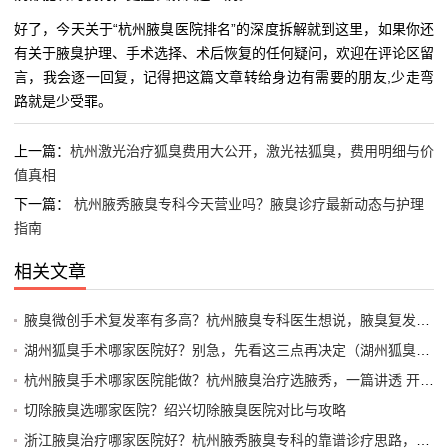
好了，今天关于“杭州腋臭医院排名”的深度拆解就到这里，如果你还
有关于腋臭护理、手术选择、术后恢复的任何疑问，欢迎在评论区留
言，我会逐一回复，记得把这篇文章转给身边有需要的朋友,少走弯
路就是少受罪。
上一篇：
杭州激光治疗狐臭费用大公开，激光祛狐臭，费用明细与价
值真相
下一篇：
杭州腋秀腋臭专科今天营业吗？腋臭诊疗最新动态与护理
指南
相关文章
腋臭微创手术复发率有多高？杭州腋臭专科医生想说，腋臭复发预防比手术本身更重要
湖州狐臭手术哪家医院好？别急，先看这三点再决定（湖州狐臭治疗全攻略）
杭州腋臭手术哪家医院能做？杭州腋臭治疗选腋秀，一篇讲透 开始）
切除腋臭选哪家医院？绍兴切除腋臭医院对比与攻略
浙江腋臭治疗哪家医院好？杭州腋秀腋臭专科的靠谱诊疗思路，值得你参考